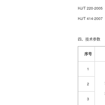
HJ/T 220-
HJ/T 414
四、技术参数
序号
1
2
3