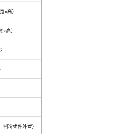
（宽×高）
（宽×高）
℃
℃
℃
、制冷组件外置）