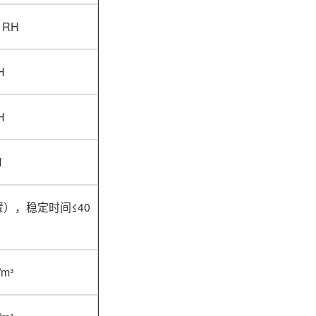
 RH
H
H
H
），稳定时间≤40
/m³