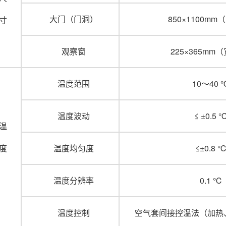
大门（门洞）
850×1100mm
寸
观察窗
225×365mm
温度范围
10～40 
温度波动
≤ ±0.5 
温
度
温度均匀度
≤±0.8 
温度分辨率
0.1 ℃
温度控制
空气套间接控温法（加热