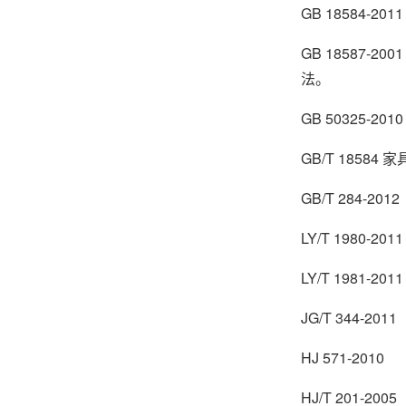
GB 18584
GB 18587
法。
GB 50325
GB/T 185
GB/T 284-2
LY/T 1980
LY/T 1981
JG/T 344-
HJ 571-2
HJ/T 201-