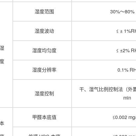
湿度范围
30%～80%
湿度波动
≤ ± 1%R
湿
湿度均匀度
≤ ±2% R
度
湿度分辨率
0.1% R
干、湿气比例控制法（外置
湿度控制
min
甲醛本底值
≤0.002 mg
本