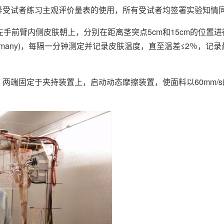
导受试者练习主观评价量表的使用，所有受试者均签署实验知情
左手前臂内侧皮肤朝上，分别在距离茎突点5cm和15cm的位置
,Germany)，每隔一分钟测定并记录皮肤温度，直至温差≤2％，
，两端固定于夹持装置上，启动动态摩擦装置，使面料以60mm/