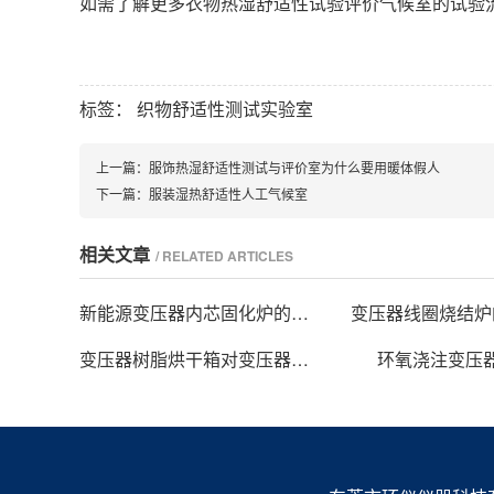
如需了解更多衣物热湿舒适性试验评价气候室的试验
标签：
织物舒适性测试实验室
上一篇：
服饰热湿舒适性测试与评价室为什么要用暖体假人
下一篇：
服装湿热舒适性人工气候室
相关文章
/ RELATED ARTICLES
新能源变压器内芯固化炉的技术方案
变压器线圈烧结炉
变压器树脂烘干箱对变压器的固化处理方法
环氧浇注变压