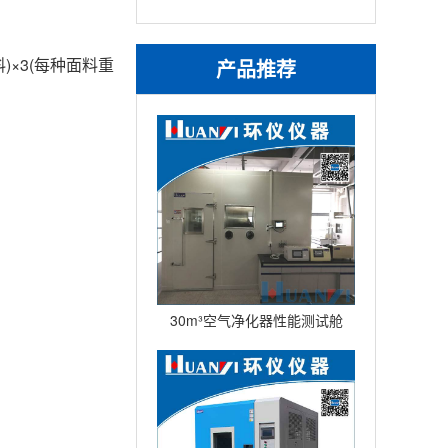
)×3(每种面料重
产品推荐
30m³空气净化器性能测试舱
(不锈钢舱）型号：HYQW-
30