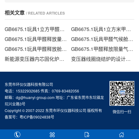
相关文章
/ RELATED ARTICLES
GB6675.1玩具1立方甲醛释放箱的技术方案
GB6675.1玩具1立方米甲醛箱的测试方法
GB6675.1玩具甲醛释放量气候舱
GB6675.1玩具甲醛气候舱的甲醛检测方法
GB6675.1玩具甲醛释放舱技术要求
GB6675.1甲醛释放限量气候箱
新能源变压器内芯固化炉的技术方案
变压器线圈烧结炉的设计方法
东莞市环仪仪器科技有限公司
电话：15322932685 传真：0769-83482056
邮箱：dg@huanyi-group.com 地址：广东省东莞市东坑镇龙
坑兴业路3号
Copyright © 2007-2022 东莞市环仪仪器科技公司 版权所有
微信扫一扫
备案号：
粤ICP备09024838号