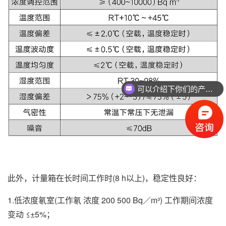
可以介绍下你们的产品么
此外，计量箱在长时间工作时(8 h以上)，稳定性良好：
1.低浓度氡室(工作氡 浓度 200 500 Bq／m³) 工作期间浓度
变动 ≤±5%；