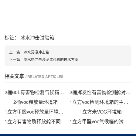
标签：
冰水冲击试验箱
上一篇：
冰水浸没冲击箱
下一篇：
冷水热冲击浸没试验机的技术方案
相关文章
/ RELATED ARTICLES
2桶60L有害物检测气候箱的试验步骤
2桶挥发性有害物检测舱对塑胶跑道voc释放量的研究
2桶voc释放量环境箱
1立方voc检测环境箱的主要测试步骤
1立方甲醛voc释放量环境箱在板材voc释放量的研究
1立方米VOC环境箱
1立方有害物质释放舱不同试验中不同温湿度对结果的影响
1立方甲醛voc气候箱的试验探究